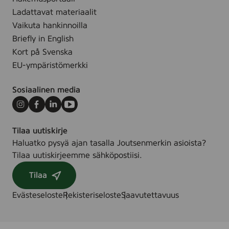
d
,
Ladattavat materiaalit
c
Vaikuta hankinnoilla
o
Briefly in English
l
Kort på Svenska
o
EU-ympäristömerkki
r
e
Sosiaalinen media
d
Instagram
Facebook
LinkedIn
Youtube
Tilaa uutiskirje
Haluatko pysyä ajan tasalla Joutsenmerkin asioista?
Tilaa uutiskirjeemme sähköpostiisi.
Tilaa
Evästeseloste
Rekisteriseloste
Saavutettavuus