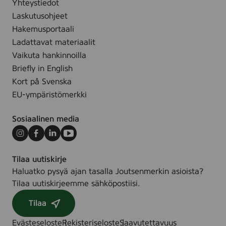
Yhteystiedot
5
r
Laskutusohjeet
c
e
m
Hakemusportaali
d
,
Ladattavat materiaalit
c
Vaikuta hankinnoilla
o
Briefly in English
l
Kort på Svenska
o
EU-ympäristömerkki
r
e
Sosiaalinen media
d
Instagram
Facebook
LinkedIn
Youtube
Tilaa uutiskirje
Haluatko pysyä ajan tasalla Joutsenmerkin asioista?
Tilaa uutiskirjeemme sähköpostiisi.
Tilaa
Evästeseloste
Rekisteriseloste
Saavutettavuus