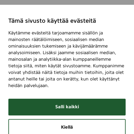
t
y
d
(
-
I
Tämä sivusto käyttää evästeitä
A
n
d
e
Käytämme evästeitä tarjoamamme sisällön ja
v
x
mainosten räätälöimiseen, sosiaalisen median
e
)
ominaisuuksien tukemiseen ja kävijämäärämme
n
analysoimiseen. Lisäksi jaamme sosiaalisen median,
,
t
mainosalan ja analytiikka-alan kumppaneillemme
3
tietoja siitä, miten käytät sivustoamme. Kumppanimme
5
voivat yhdistää näitä tietoja muihin tietoihin, joita olet
antanut heille tai joita on kerätty, kun olet käyttänyt
heidän palvelujaan.
Salli kaikki
Kiellä