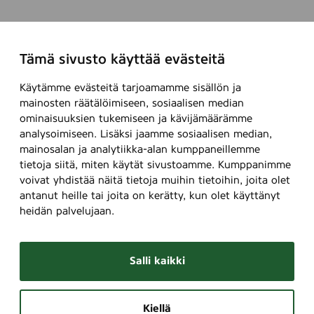
,
2
s
t
Tämä sivusto käyttää evästeitä
k
.
Käytämme evästeitä tarjoamamme sisällön ja
mainosten räätälöimiseen, sosiaalisen median
ominaisuuksien tukemiseen ja kävijämäärämme
analysoimiseen. Lisäksi jaamme sosiaalisen median,
mainosalan ja analytiikka-alan kumppaneillemme
tietoja siitä, miten käytät sivustoamme. Kumppanimme
voivat yhdistää näitä tietoja muihin tietoihin, joita olet
antanut heille tai joita on kerätty, kun olet käyttänyt
heidän palvelujaan.
Salli kaikki
Kiellä