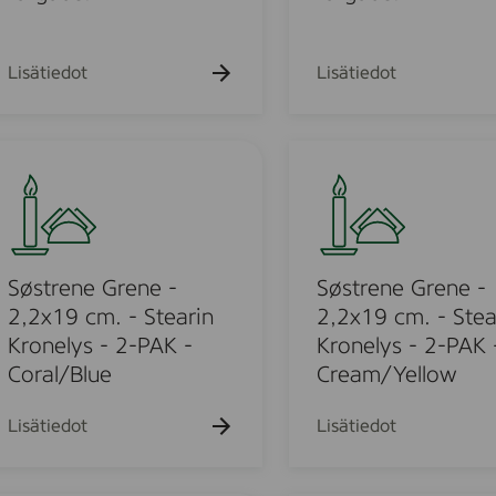
,
k
2
r
x
o
Lisätiedot
Lisätiedot
3
n
0
l
c
j
S
m
u
ø
.
s
m
s
-
,
t
C
8
r
a
s
e
Søstrene Grene -
Søstrene Grene -
n
t
n
2,2x19 cm. - Stearin
2,2x19 cm. - Stea
d
,
e
Kronelys - 2-PAK -
Kronelys - 2-PAK 
l
1
G
Coral/Blue
Cream/Yellow
e
9
r
s
-
e
Lisätiedot
Lisätiedot
Y
3
n
o
5
e
r
c