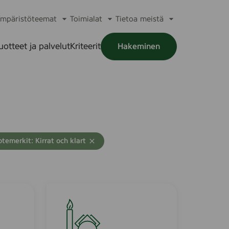
mpäristöteemat
Toimialat
Tietoa meistä
a
Avaa
Avaa
Avaa
alikko
alavalikko
alavalikko
alavalikko
uotteet ja palvelut
Kriteerit
Hakeminen
a
alikko
otemerkit: Kirrat och klart
R
a
i
n