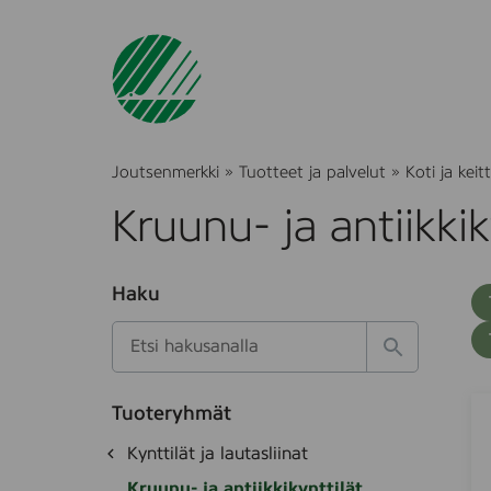
Joutsenmerkki
»
Tuotteet ja palvelut
»
Koti ja keitt
Kruunu- ja antiikkik
O
Haku
T
S
h
u
i
u
k
l
H
t
o
a
a
o
t
k
K
S
k
e
Tuoteryhmät
s
a
r
d
i
O
Kynttilät ja lautasliinat
e
i
e
o
h
k
t
n
Kruunu- ja antiikkikynttilät