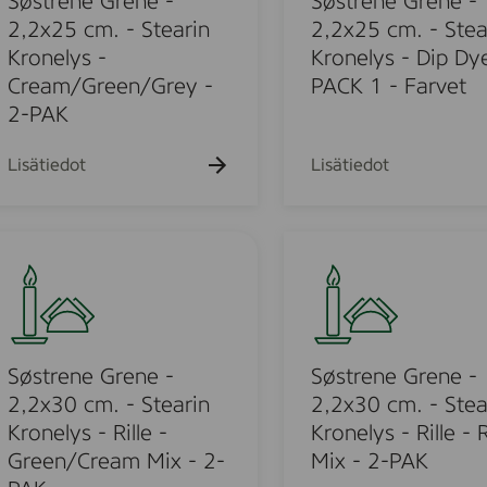
Søstrene Grene -
Søstrene Grene -
r
9
n
2,2x25 cm. - Stearin
2,2x25 cm. - Stea
o
c
e
Kronelys -
Kronelys - Dip Dy
n
m
G
Cream/Green/Grey -
PACK 1 - Farvet
e
.
r
2-PAK
l
-
e
y
S
n
Lisätiedot
Lisätiedot
s
t
e
-
e
-
2
a
2
S
-
r
,
ø
P
i
2
s
A
n
x
t
K
K
2
r
-
r
5
e
Søstrene Grene -
Søstrene Grene -
C
o
c
n
r
2,2x30 cm. - Stearin
2,2x30 cm. - Stea
n
m
e
e
Kronelys - Rille -
Kronelys - Rille -
e
.
G
a
Green/Cream Mix - 2-
Mix - 2-PAK
l
-
r
m