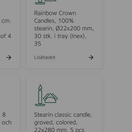
b
o
Rainbow Crown
w
 cm.
Candles, 100%
C
stearin, Ø22x200 mm,
r
 of 4
30 stk. i tray (Inex),
o
35
w
n
Lisätiedot
C
a
n
S
d
t
l
e
e
a
s
r
,
i
, 8
Stearin classic candle,
1
n
a och
groved, colored,
0
c
22x280 mm, 5 pcs