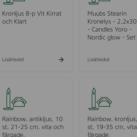
h
h
k
k
k
s
a
a
u
u
u
k
k
S
Kronljus 8-p Vit Kirrat
Muubs Stearin
e
e
e
u
u
h
h
h
t
och Klart
Kronelys - 2,2x30
e
e
t
t
t
e
- Candles Yoro -
h
h
o
o
o
t
t
a
Nordic glow - Set
o
o
r
i
n
u
Lisätiedot
Lisätiedot
K
r
o
R
n
o
a
e
i
u
l
n
y
b
o
s
o
Rainbow, antikljus, 10
Rainbow, kronljus
-
d
w
st, 21-25 cm, vita och
st, 19-35 cm, vit
2
,
färgade.
färgade.