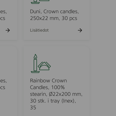
k
,
u
C
es,
Duni, Crown candles,
e
h
r
cs
250x22 mm, 30 pcs
t
o
o
w
Lisätiedot
n
c
a
R
n
a
d
i
l
n
e
b
s
o
es,
Rainbow Crown
,
w
cs
Candles, 100%
2
C
stearin, Ø22x200 mm,
5
r
30 stk. i tray (Inex),
0
o
35
x
w