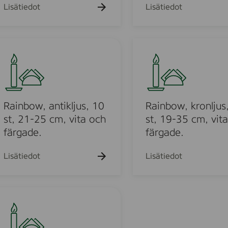
2
a
Lisätiedot
Lisätiedot
2
n
m
d
m
l
R
,
e
a
3
s
i
0
,
n
p
3
b
m
c
5
o
Rainbow, antikljus, 10
Rainbow, kronljus
s
0
w
st, 21-25 cm, vita och
st, 19-35 cm, vit
x
,
färgade.
färgade.
2
k
2
r
Lisätiedot
Lisätiedot
m
o
m
n
,
l
1
j
0
u
p
s