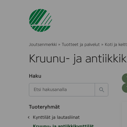
Joutsenmerkki
»
Tuotteet ja palvelut
»
Koti ja keitt
Kruunu- ja antiikkik
O
Haku
T
S
h
u
i
u
k
l
H
t
o
a
a
o
t
k
D
S
k
e
Tuoteryhmät
s
a
u
d
i
O
Kynttilät ja lautasliinat
e
i
e
n
h
k
t
i
Kruunu- ja antiikkikynttilät