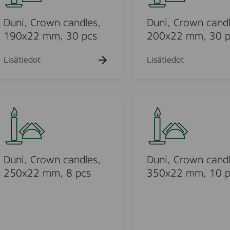
h
k
k
,
a
u
u
k
C
Duni, Crown candles,
Duni, Crown candl
e
e
u
h
h
r
190x22 mm, 30 pcs
200x22 mm, 30 p
e
t
t
o
h
o
o
t
w
Lisätiedot
Lisätiedot
o
n
c
a
D
u
n
u
d
n
l
i
e
o
,
s
C
Duni, Crown candles,
Duni, Crown candl
u
,
r
250x22 mm, 8 pcs
350x22 mm, 10 p
2
o
o
0
w
0
n
d
x
c