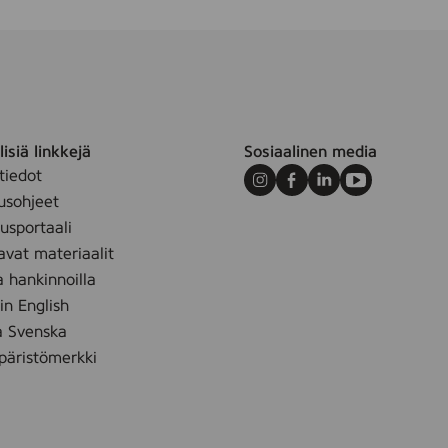
c
h
f
ä
r
g
a
isiä linkkejä
Sosiaalinen media
d
tiedot
Instagram
Facebook
LinkedIn
Youtube
e
usohjeet
.
sportaali
avat materiaalit
a hankinnoilla
 in English
å Svenska
äristömerkki