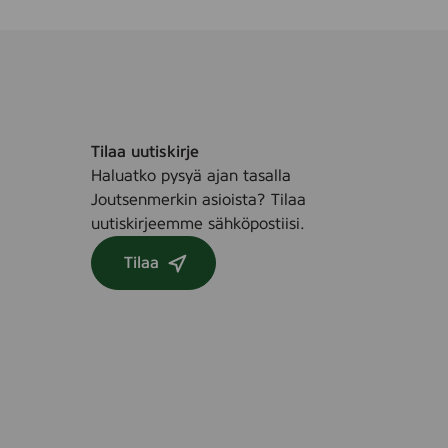
1
t
c
r
m
a
(
y
K
(
a
I
h
Tilaa uutiskirje
n
l
Haluatko pysyä ajan tasalla
e
e
Joutsenmerkin asioista? Tilaa
x
r
uutiskirjeemme sähköpostiisi.
)
)
,
Tilaa
3
5