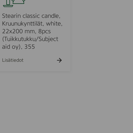
c
,
s
8
Stearin classic candle,
s
Kruunukynttilät, white,
t
22x200 mm, 8pcs
,
(Tuikkutukku/Subject
1
aid oy), 355
9
-
Lisätiedot
3
5
c
m
,
v
i
t
a
o