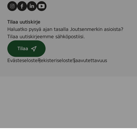
d
Instagram
Facebook
LinkedIn
Youtube
Tilaa uutiskirje
Haluatko pysyä ajan tasalla Joutsenmerkin asioista?
Tilaa uutiskirjeemme sähköpostiisi.
Tilaa
Evästeseloste
Rekisteriseloste
Saavutettavuus