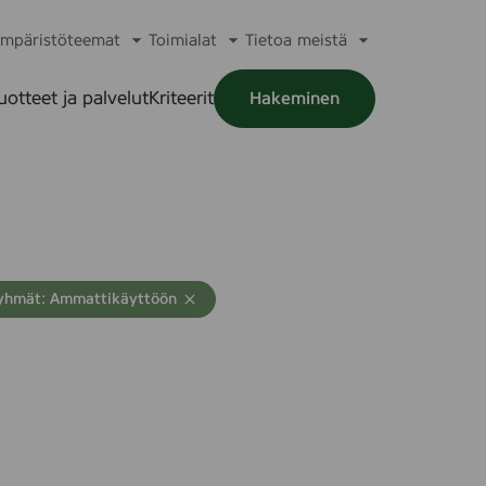
mpäristöteemat
Toimialat
Tietoa meistä
a
Avaa
Avaa
Avaa
alikko
alavalikko
alavalikko
alavalikko
uotteet ja palvelut
Kriteerit
Hakeminen
a
alikko
yhmät: Ammattikäyttöön