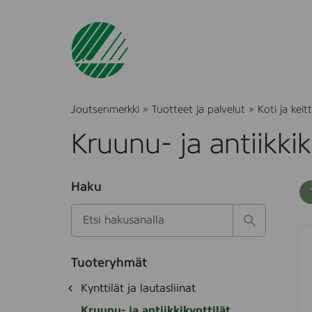
Joutsenmerkki
»
Tuotteet ja palvelut
»
Koti ja keitt
Kruunu- ja antiikkik
O
Haku
T
S
h
u
i
u
k
l
H
t
S
S
o
a
a
t
o
t
k
k
e
Tuoteryhmät
e
e
s
a
d
i
a
O
Kynttilät ja lautasliinat
e
i
l
h
r
k
t
Kruunu- ja antiikkikynttilät