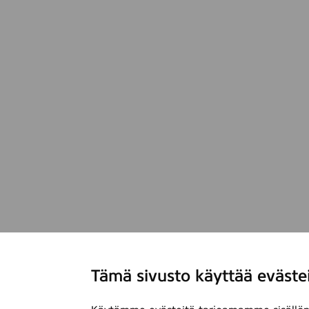
e
r
)
Tämä sivusto käyttää eväste