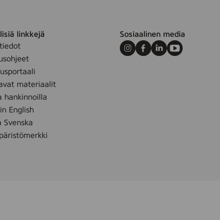
isiä linkkejä
Sosiaalinen media
tiedot
Instagram
Facebook
LinkedIn
Youtube
usohjeet
sportaali
avat materiaalit
m
a hankinnoilla
 in English
å Svenska
äristömerkki