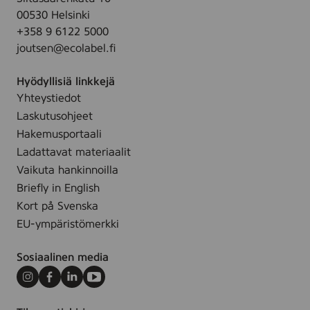
y
k
m
l
00530 Helsinki
s
o
,
o
+358 9 6122 5000
,
f
c
r
joutsen@ecolabel.fi
5
o
o
e
x
o
l
d
Hyödyllisiä linkkejä
2
d
o
Yhteystiedot
5
)
r
Laskutusohjeet
c
,
e
m
Hakemusportaali
2
d
,
Ladattavat materiaalit
6
c
Vaikuta hankinnoilla
5
o
Briefly in English
l
Kort på Svenska
o
EU-ympäristömerkki
r
e
Sosiaalinen media
d
Instagram
Facebook
LinkedIn
Youtube