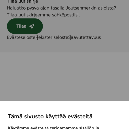
Tilaa uutiskirje
Haluatko pysyä ajan tasalla Joutsenmerkin asioista?
Tilaa uutiskirjeemme sähköpostiisi.
Tilaa
Evästeseloste
Rekisteriseloste
Saavutettavuus
Tämä sivusto käyttää evästeitä
Käytämme evästeitä tarjoamamme sisällön ja