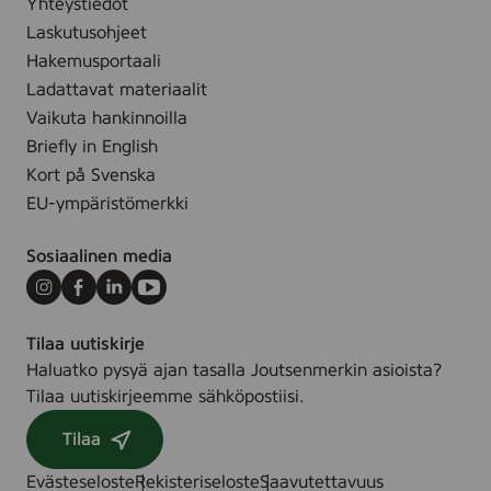
Yhteystiedot
5
)
r
Laskutusohjeet
c
,
e
m
Hakemusportaali
2
d
,
Ladattavat materiaalit
6
c
Vaikuta hankinnoilla
5
o
Briefly in English
l
Kort på Svenska
o
EU-ympäristömerkki
r
e
Sosiaalinen media
d
Instagram
Facebook
LinkedIn
Youtube
Tilaa uutiskirje
Haluatko pysyä ajan tasalla Joutsenmerkin asioista?
Tilaa uutiskirjeemme sähköpostiisi.
Tilaa
Evästeseloste
Rekisteriseloste
Saavutettavuus