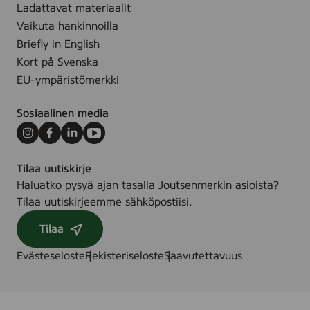
)
Ladattavat materiaalit
K
1
Vaikuta hankinnoilla
a
,
Briefly in English
h
2
Kort på Svenska
l
x
e
EU-ympäristömerkki
1
r
1
)
Sosiaalinen media
c
m
Instagram
Facebook
LinkedIn
Youtube
(
Tilaa uutiskirje
P
Haluatko pysyä ajan tasalla Joutsenmerkin asioista?
a
Tilaa uutiskirjeemme sähköpostiisi.
p
s
Tilaa
t
a
Evästeseloste
Rekisteriseloste
Saavutettavuus
r
)