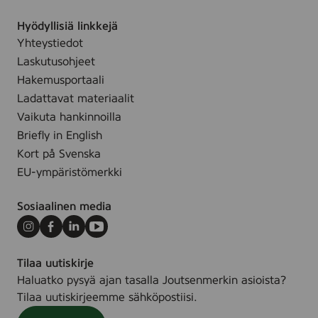
o
e
x
l
d
Hyödyllisiä linkkejä
2
o
Yhteystiedot
5
r
Laskutusohjeet
c
e
m
Hakemusportaali
d
,
Ladattavat materiaalit
c
Vaikuta hankinnoilla
o
Briefly in English
l
Kort på Svenska
o
EU-ympäristömerkki
r
e
Sosiaalinen media
d
Instagram
Facebook
LinkedIn
Youtube
Tilaa uutiskirje
Haluatko pysyä ajan tasalla Joutsenmerkin asioista?
Tilaa uutiskirjeemme sähköpostiisi.