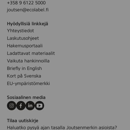
r
+358 9 6122 5000
i
r
t
g
joutsen@ecolabel.fi
l
a
a
a
i
y
o
d
Hyödyllisiä linkkejä
n
(
c
e
Yhteystiedot
n
I
h
.
Laskutusohjeet
e
n
f
n
Hakemusportaali
e
ä
)
Ladattavat materiaalit
x
r
1
Vaikuta hankinnoilla
)
g
,
,
Briefly in English
a
2
3
Kort på Svenska
d
x
5
e
EU-ympäristömerkki
1
.
1
Sosiaalinen media
c
m
Instagram
Facebook
LinkedIn
Youtube
(
Tilaa uutiskirje
K
Haluatko pysyä ajan tasalla Joutsenmerkin asioista?
a