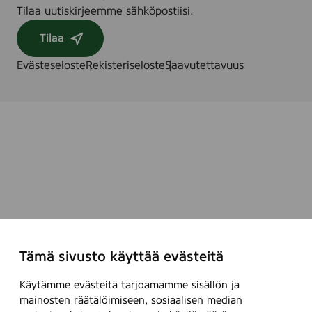
Tilaa uutiskirjeemme sähköpostiisi.
h
l
Tilaa
e
r
Evästeseloste
Rekisteriseloste
Saavutettavuus
)
Tämä sivusto käyttää evästeitä
Käytämme evästeitä tarjoamamme sisällön ja
mainosten räätälöimiseen, sosiaalisen median