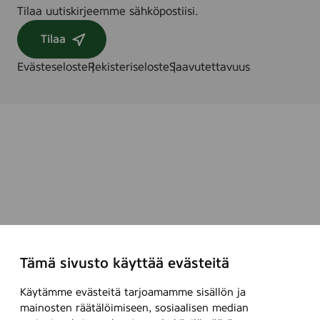
Tilaa uutiskirjeemme sähköpostiisi.
h
l
Tilaa
e
r
Evästeseloste
Rekisteriseloste
Saavutettavuus
)
Tämä sivusto käyttää evästeitä
Käytämme evästeitä tarjoamamme sisällön ja
mainosten räätälöimiseen, sosiaalisen median