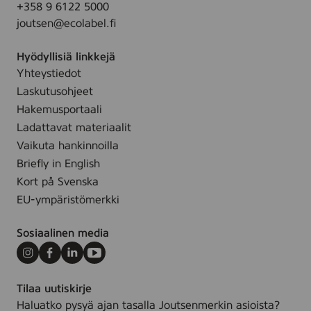
r
+358 9 6122 5000
i
r
t
g
joutsen@ecolabel.fi
l
a
a
a
i
y
o
d
Hyödyllisiä linkkejä
n
(
c
e
Yhteystiedot
n
I
h
.
Laskutusohjeet
e
n
f
n
Hakemusportaali
e
ä
)
Ladattavat materiaalit
x
r
1
Vaikuta hankinnoilla
)
g
,
,
Briefly in English
a
2
3
Kort på Svenska
d
x
5
e
EU-ympäristömerkki
1
.
1
Sosiaalinen media
c
m
Instagram
Facebook
LinkedIn
Youtube
(
Tilaa uutiskirje
K
Haluatko pysyä ajan tasalla Joutsenmerkin asioista?
a