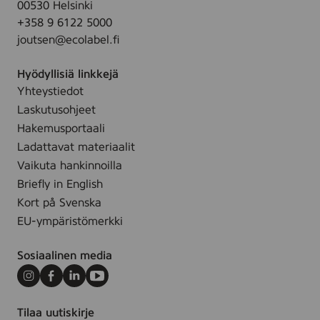
h
00530 Helsinki
-
P
i
+358 9 6122 5000
2
L
t
joutsen@ecolabel.fi
,
v
e
2
a
,
Hyödyllisiä linkkejä
x
l
B
Yhteystiedot
3
k
l
Laskutusohjeet
0
o
a
c
Hakemusportaali
i
c
m
Ladattavat materiaalit
n
k
.
Vaikuta hankinnoilla
e
&
-
Briefly in English
n
G
C
Kort på Svenska
r
a
EU-ympäristömerkki
e
n
e
d
Sosiaalinen media
n
l
e
Instagram
Facebook
LinkedIn
Youtube
s
Tilaa uutiskirje
Y