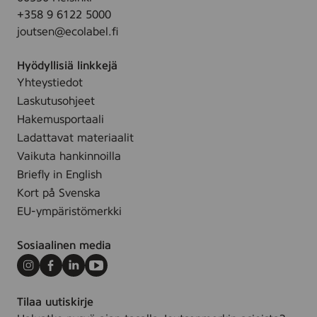
r
t
i
4
r
+358 9 6122 5000
i
r
t
g
joutsen@ecolabel.fi
l
a
a
a
i
y
o
d
Hyödyllisiä linkkejä
n
(
c
e
Yhteystiedot
n
I
h
.
Laskutusohjeet
e
n
f
n
Hakemusportaali
e
ä
)
Ladattavat materiaalit
x
r
1
Vaikuta hankinnoilla
)
g
,
,
Briefly in English
a
2
3
Kort på Svenska
d
x
5
e
EU-ympäristömerkki
1
.
1
Sosiaalinen media
c
m
Instagram
Facebook
LinkedIn
Youtube
(
Tilaa uutiskirje
P