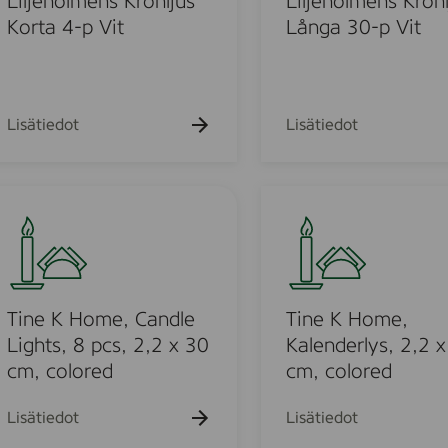
Liljeholmens Kronljus
Liljeholmens Kronl
V
j
o
Korta 4-p Vit
Långa 30-p Vit
i
u
l
t
s
m
1
e
5
n
Lisätiedot
Lisätiedot
0
s
-
K
p
r
T
a
o
i
c
n
n
k
l
e
V
j
K
i
u
H
Tine K Home, Candle
Tine K Home,
t
s
o
Lights, 8 pcs, 2,2 x 30
Kalenderlys, 2,2 
L
m
cm, colored
cm, colored
å
e
n
,
Lisätiedot
Lisätiedot
g
K