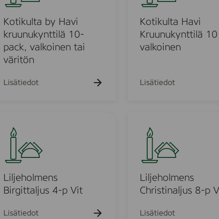
h
h
k
k
k
a
a
u
u
k
k
u
Kotikulta by Havi
Kotikulta Havi
e
e
u
u
h
h
l
kruunukynttilä 10-
Kruunukynttilä 10
e
e
t
t
t
pack, valkoinen tai
valkoinen
h
h
o
o
t
t
a
väritön
o
o
H
a
Lisätiedot
Lisätiedot
v
u
i
K
L
r
i
u
o
l
u
j
u
n
e
u
h
Liljeholmens
Liljeholmens
o
k
o
Birgittaljus 4-p Vit
Christinaljus 8-p V
y
d
l
n
m
Lisätiedot
Lisätiedot