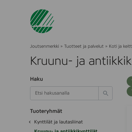
Joutsenmerkki
»
Tuotteet ja palvelut
»
Koti ja keitt
Kruunu- ja antiikkik
O
Haku
T
S
h
u
i
u
k
l
H
t
o
a
a
o
t
k
K
S
k
e
Tuoteryhmät
s
a
o
d
i
O
Kynttilät ja lautasliinat
e
i
e
t
h
k
t
i
Kruunu- ja antiikkikynttilät