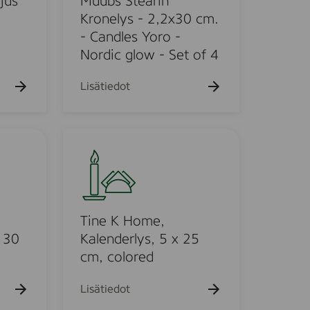
jus
Muubs Stearin
V
j
t
Kronelys - 2,2x30 cm.
i
u
e
- Candles Yoro -
t
s
a
Nordic glow - Set of 4
5
r
0
i
Lisätiedot
-
n
p
K
V
r
T
i
o
i
t
n
n
e
e
l
K
y
H
Tine K Home,
s
o
x 30
Kalenderlys, 5 x 25
-
m
cm, colored
2
e
,
,
Lisätiedot
2
K