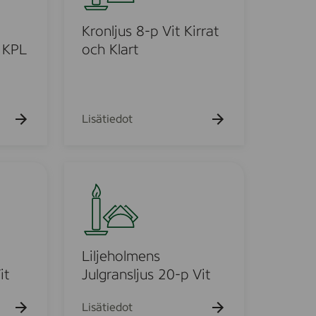
k
l
u
j
Kronljus 8-p Vit Kirrat
e
h
u
 KPL
och Klart
t
s
o
8
-
p
Lisätiedot
V
i
t
L
K
i
i
l
r
j
r
e
a
h
Liljeholmens
t
o
it
Julgransljus 20-p Vit
o
l
c
m
Lisätiedot