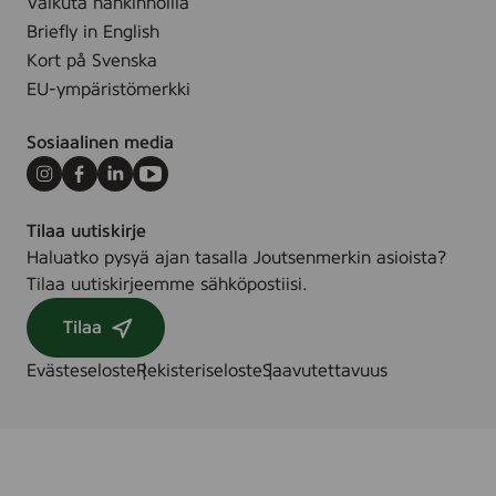
Vaikuta hankinnoilla
f
o
4
Briefly in English
l
Kort på Svenska
o
EU-ympäristömerkki
r
e
Sosiaalinen media
d
Instagram
Facebook
LinkedIn
Youtube
Tilaa uutiskirje
Haluatko pysyä ajan tasalla Joutsenmerkin asioista?
Tilaa uutiskirjeemme sähköpostiisi.
Tilaa
Evästeseloste
Rekisteriseloste
Saavutettavuus