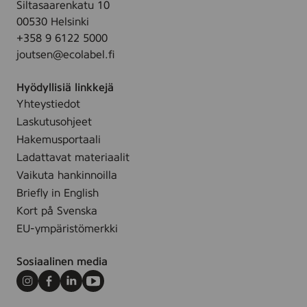
Siltasaarenkatu 10
e
1
00530 Helsinki
,
,
+358 9 6122 5000
g
2
joutsen@ecolabel.fi
r
x
o
1
Hyödyllisiä linkkejä
v
1
Yhteystiedot
e
c
Laskutusohjeet
d
m
,
Hakemusportaali
(
c
Ladattavat materiaalit
K
o
Vaikuta hankinnoilla
a
l
Briefly in English
h
o
Kort på Svenska
l
r
e
EU-ympäristömerkki
e
r
d
)
Sosiaalinen media
,
2
Instagram
Facebook
LinkedIn
Youtube
2