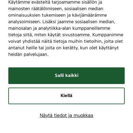
r
Käytämme evästeitä tarjoamamme sisällön ja
)
mainosten räätälöimiseen, sosiaalisen median
,
ominaisuuksien tukemiseen ja kävijämäärämme
analysoimiseen. Lisäksi jaamme sosiaalisen median,
3
mainosalan ja analytiikka-alan kumppaneillemme
6
tietoja siitä, miten käytät sivustoamme. Kumppanimme
7
voivat yhdistää näitä tietoja muihin tietoihin, joita olet
antanut heille tai joita on kerätty, kun olet käyttänyt
heidän palvelujaan.
Salli kaikki
Kiellä
Näytä tiedot ja muokkaa