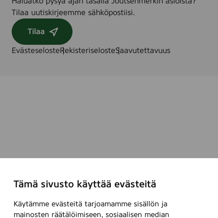
Haluatko pysyä ajan tasalla Joutsenmerkin asioista?
m
Tilaa uutiskirjeemme sähköpostiisi.
m
,
Tilaa
3
0
Evästeseloste
Rekisteriseloste
Saavutettavuus
s
t
k
.
i
t
r
a
y
(
I
Tämä sivusto käyttää evästeitä
n
e
Käytämme evästeitä tarjoamamme sisällön ja
x
mainosten räätälöimiseen, sosiaalisen median