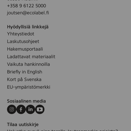
9
.
+358 9 6122 5000
0
0
joutsen@ecolabel.fi
0
m
%
m
Hyödyllisiä linkkejä
s
(
Yhteystiedot
t
I
Laskutusohjeet
e
n
a
Hakemusportaali
d
r
Ladattavat materiaalit
i
i
Vaikuta hankinnoilla
s
n
Briefly in English
k
,
Kort på Svenska
a
Ø
)
EU-ympäristömerkki
2
,
2
2
Sosiaalinen media
x
7
2
Instagram
Facebook
LinkedIn
Youtube
0
Tilaa uutiskirje
0