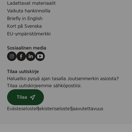
)
Ladattavat materiaalit
x
r
1
Vaikuta hankinnoilla
)
g
,
,
Briefly in English
a
2
3
Kort på Svenska
d
x
5
e
EU-ympäristömerkki
1
.
1
Sosiaalinen media
c
m
Instagram
Facebook
LinkedIn
Youtube
(
Tilaa uutiskirje
P
Haluatko pysyä ajan tasalla Joutsenmerkin asioista?
a
Tilaa uutiskirjeemme sähköpostiisi.
p
s
Tilaa
t
a
Evästeseloste
Rekisteriseloste
Saavutettavuus
r
)