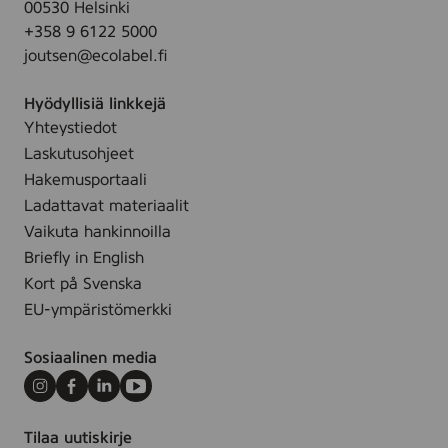
h
00530 Helsinki
-
5
i
+358 9 6122 5000
2
c
t
joutsen@ecolabel.fi
,
m
e
2
.
&
Hyödyllisiä linkkejä
x
-
G
Yhteystiedot
3
O
r
Laskutusohjeet
0
f
e
c
Hakemusportaali
f
e
m
Ladattavat materiaalit
W
n
.
Vaikuta hankinnoilla
h
-
Briefly in English
i
C
Kort på Svenska
t
a
e
EU-ympäristömerkki
n
,
d
B
Sosiaalinen media
l
l
e
Instagram
Facebook
LinkedIn
Youtube
a
s
c
Tilaa uutiskirje
Y