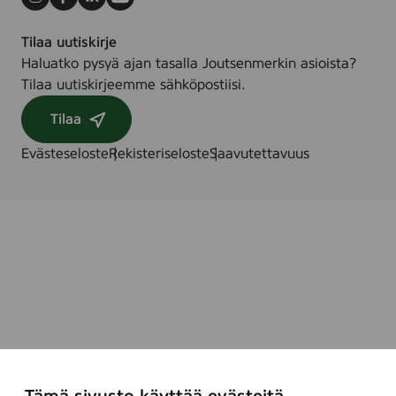
Instagram
Facebook
LinkedIn
Youtube
Tilaa uutiskirje
Haluatko pysyä ajan tasalla Joutsenmerkin asioista?
Tilaa uutiskirjeemme sähköpostiisi.
Tilaa
Evästeseloste
Rekisteriseloste
Saavutettavuus