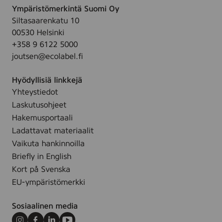
p
0
t
c
Ympäristömerkintä Suomi Oy
l
c
c
o
o
Siltasaarenkatu 10
y
s
m
f
l
00530 Helsinki
s
(
,
4
o
+358 9 6122 5000
,
B
c
r
joutsen@ecolabel.fi
5
a
o
e
x
l
l
d
Hyödyllisiä linkkejä
2
m
o
Yhteystiedot
5
u
r
Laskutusohjeet
c
i
e
m
Hakemusportaali
r
d
,
Ladattavat materiaalit
)
c
Vaikuta hankinnoilla
,
o
3
Briefly in English
l
6
Kort på Svenska
o
7
EU-ympäristömerkki
r
e
Sosiaalinen media
d