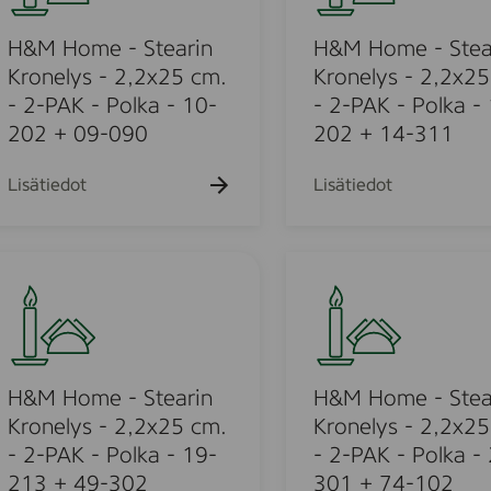
h
k
k
k
o
a
u
u
u
k
m
H&M Home - Stearin
H&M Home - Stea
e
e
e
u
h
h
h
e
Kronelys - 2,2x25 cm.
Kronelys - 2,2x25
e
t
t
t
-
- 2-PAK - Polka - 10-
- 2-PAK - Polka -
h
o
o
o
t
S
202 + 09-090
202 + 14-311
o
t
e
Lisätiedot
Lisätiedot
a
u
r
i
H
n
&
K
o
M
r
H
u
o
o
n
m
H&M Home - Stearin
H&M Home - Stea
o
e
e
Kronelys - 2,2x25 cm.
Kronelys - 2,2x25
l
d
-
- 2-PAK - Polka - 19-
- 2-PAK - Polka -
y
S
213 + 49-302
301 + 74-102