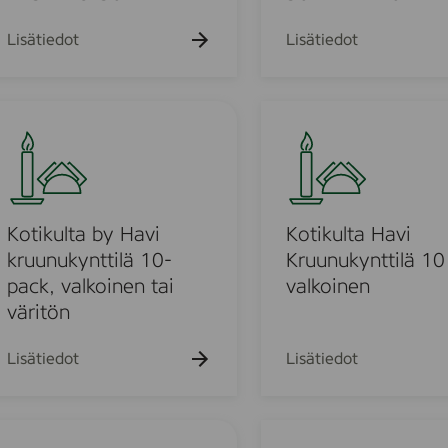
s
t
-
e
Lisätiedot
Lisätiedot
2
a
,
r
2
i
K
x
n
o
2
K
t
5
r
i
m
c
o
k
m
n
u
Kotikulta by Havi
Kotikulta Havi
.
e
l
kruunukynttilä 10-
Kruunukynttilä 10
-
l
t
pack, valkoinen tai
valkoinen
2
y
a
väritön
-
s
H
P
-
a
Lisätiedot
Lisätiedot
A
2
v
K
,
i
-
2
K
T
P
x
r