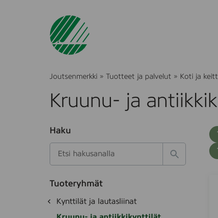
Joutsenmerkki
»
Tuotteet ja palvelut
»
Koti ja keitt
Kruunu- ja antiikkik
O
Haku
T
S
h
u
i
u
k
l
H
t
o
a
a
o
t
k
H
S
k
e
Tuoteryhmät
s
a
&
d
i
O
Kynttilät ja lautasliinat
e
i
e
M
h
k
t
H
Kruunu- ja antiikkikynttilät