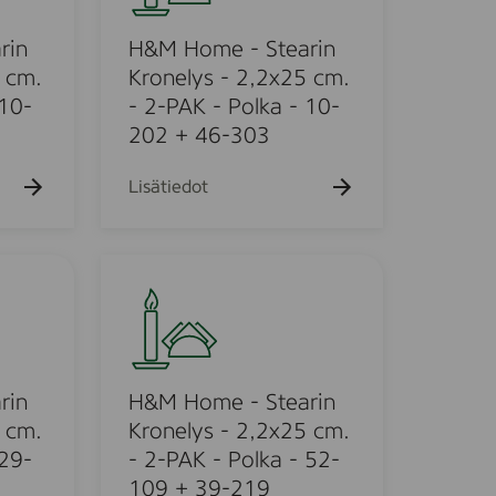
o
m
rin
H&M Home - Stearin
e
 cm.
Kronelys - 2,2x25 cm.
-
 10-
- 2-PAK - Polka - 10-
S
202 + 46-303
t
e
Lisätiedot
a
r
i
H
n
&
K
M
r
H
o
o
n
m
rin
H&M Home - Stearin
e
e
 cm.
Kronelys - 2,2x25 cm.
l
-
 29-
- 2-PAK - Polka - 52-
y
S
109 + 39-219