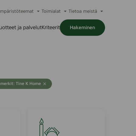
mpäristöteemat
Toimialat
Tietoa meistä
a
Avaa
Avaa
Avaa
alikko
alavalikko
alavalikko
alavalikko
uotteet ja palvelut
Kriteerit
Hakeminen
a
alikko
emerkit: Tine K Home
H
&
M
H