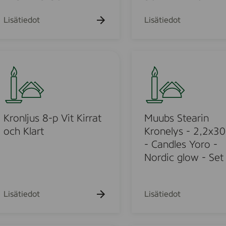
s
t
-
e
Lisätiedot
Lisätiedot
2
a
,
r
2
i
M
x
n
u
2
K
u
5
r
b
m
c
o
s
m
n
S
Kronljus 8-p Vit Kirrat
Muubs Stearin
.
e
t
och Klart
Kronelys - 2,2x30
-
l
e
- Candles Yoro -
2
y
a
Nordic glow - Set
-
s
r
P
-
i
A
2
n
Lisätiedot
Lisätiedot
K
,
K
-
2
r
P
x
o