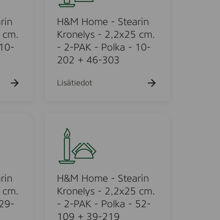
k
o
u
m
rin
H&M Home - Stearin
e
h
e
 cm.
Kronelys - 2,2x25 cm.
t
-
 10-
- 2-PAK - Polka - 10-
o
S
202 + 46-303
t
e
Lisätiedot
a
r
i
H
n
&
K
M
r
H
o
o
n
m
rin
H&M Home - Stearin
e
e
 cm.
Kronelys - 2,2x25 cm.
l
-
 29-
- 2-PAK - Polka - 52-
y
S
109 + 39-219