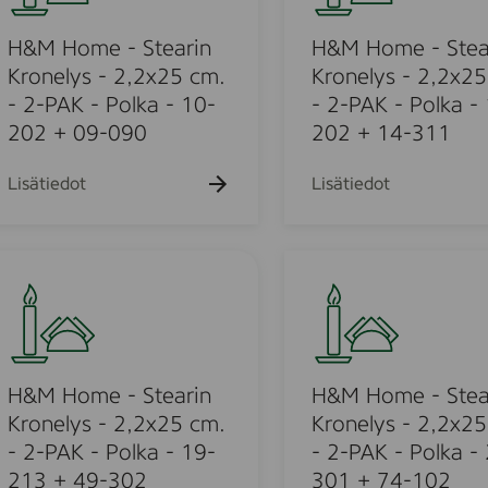
h
h
k
k
o
a
a
u
u
k
k
m
H&M Home - Stearin
H&M Home - Stea
e
e
u
u
h
h
e
Kronelys - 2,2x25 cm.
Kronelys - 2,2x25
e
e
t
t
-
- 2-PAK - Polka - 10-
- 2-PAK - Polka -
h
h
o
o
t
t
S
202 + 09-090
202 + 14-311
o
o
t
e
Lisätiedot
Lisätiedot
a
u
r
i
H
n
&
K
o
M
r
H
u
o
o
n
m
H&M Home - Stearin
H&M Home - Stea
o
e
e
Kronelys - 2,2x25 cm.
Kronelys - 2,2x25
l
d
-
- 2-PAK - Polka - 19-
- 2-PAK - Polka -
y
S
213 + 49-302
301 + 74-102