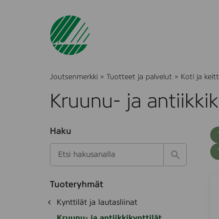
Joutsenmerkki
»
Tuotteet ja palvelut
»
Koti ja keitt
Kruunu- ja antiikkik
O
Haku
T
S
h
u
i
u
k
l
H
t
o
a
a
o
t
k
H
S
k
e
Tuoteryhmät
s
a
&
d
i
O
Kynttilät ja lautasliinat
e
i
e
M
h
k
t
H
Kruunu- ja antiikkikynttilät