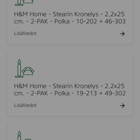
r
s
H
.
0
i
-
o
H&M Home - Stearin Kronelys - 2,2x25
p
n
2
m
cm. - 2-PAK - Polka - 10-202 + 46-303
c
K
,
e
s
r
Lisätiedot
2
-
o
x
S
n
2
t
e
H
5
e
l
&
c
a
y
M
m
r
s
H
.
i
-
o
H&M Home - Stearin Kronelys - 2,2x25
-
n
2
m
cm. - 2-PAK - Polka - 19-213 + 49-302
2
K
,
e
-
r
Lisätiedot
2
-
P
o
x
S
A
n
2
t
K
e
H
5
e
-
l
&
c
a
P