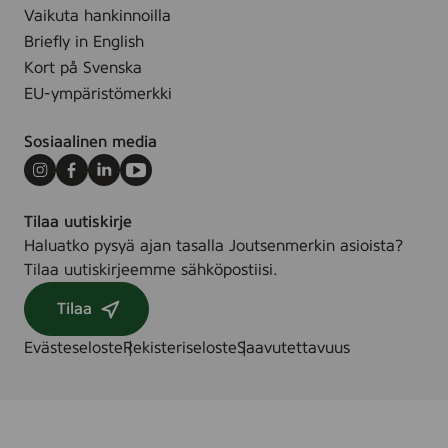
i
v
Vaikuta hankinnoilla
f
ä
t
i
4
Briefly in English
r
r
t
Kort på Svenska
g
a
a
a
EU-ympäristömerkki
y
o
d
(
c
e
Sosiaalinen media
I
h
.
n
f
Instagram
Facebook
LinkedIn
Youtube
e
ä
Tilaa uutiskirje
x
r
Haluatko pysyä ajan tasalla Joutsenmerkin asioista?
)
g
Tilaa uutiskirjeemme sähköpostiisi.
,
a
3
d
Tilaa
5
e
.
Evästeseloste
Rekisteriseloste
Saavutettavuus