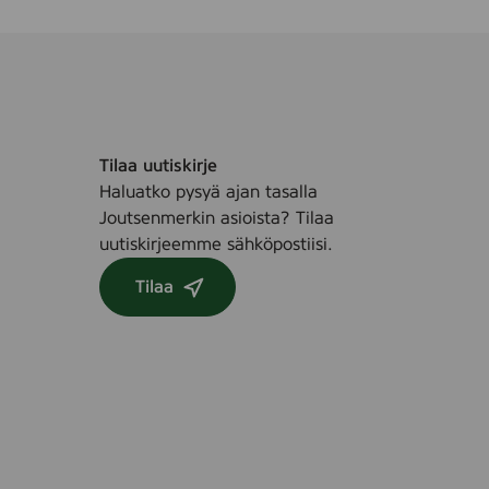
K
a
h
l
e
r
Tilaa uutiskirje
)
Haluatko pysyä ajan tasalla
Joutsenmerkin asioista? Tilaa
uutiskirjeemme sähköpostiisi.
Tilaa