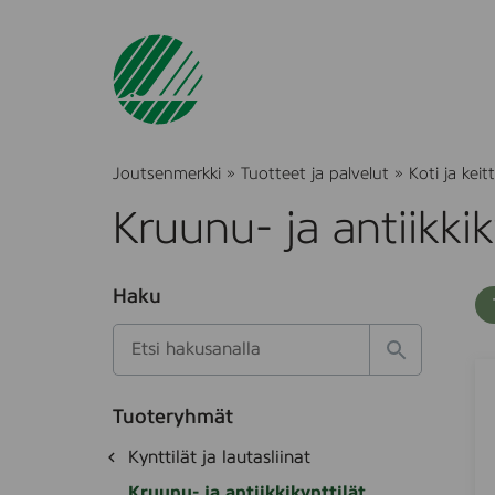
Joutsenmerkki
»
Tuotteet ja palvelut
»
Koti ja keitt
Kruunu- ja antiikkik
O
Haku
T
S
h
u
i
u
k
l
H
t
D
S
o
a
a
u
o
t
k
k
e
Tuoteryhmät
e
n
s
a
d
i
i
O
Kynttilät ja lautasliinat
e
i
l
h
,
k
t
Kruunu- ja antiikkikynttilät