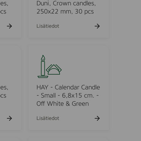
k
C
es,
Duni, Crown candles,
u
r
cs
250x22 mm, 30 pcs
e
o
h
t
w
Lisätiedot
o
n
c
a
H
n
A
d
Y
l
-
e
C
s
a
es,
HAY - Calendar Candle
,
l
cs
- Small - 6,8x15 cm. -
2
e
Off White & Green
5
n
0
d
Lisätiedot
x
a
2
r
2
C
S