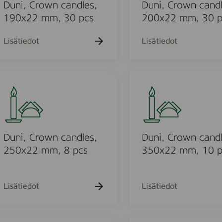
k
k
C
k
Duni, Crown candles,
Duni, Crown candl
u
u
u
r
190x22 mm, 30 pcs
200x22 mm, 30 p
e
e
e
o
h
h
h
t
t
w
t
Lisätiedot
Lisätiedot
o
o
o
n
c
a
D
u
n
u
d
n
l
i
e
o
,
s
C
Duni, Crown candles,
Duni, Crown candl
,
r
250x22 mm, 8 pcs
350x22 mm, 10 p
u
2
o
0
w
o
0
n
Lisätiedot
Lisätiedot
x
c
d
2
a
2
n
M