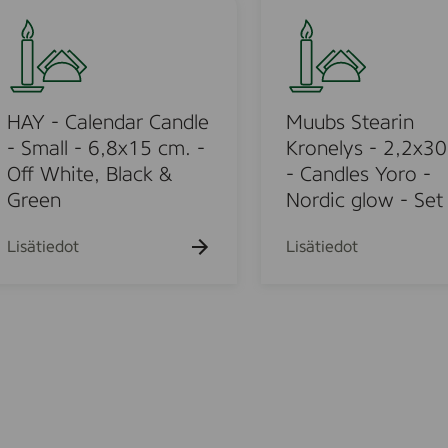
m
d
u
m
l
u
,
e
b
3
s
s
0
,
S
HAY - Calendar Candle
Muubs Stearin
p
3
t
- Small - 6,8x15 cm. -
Kronelys - 2,2x30
c
5
e
Off White, Black &
- Candles Yoro -
s
m
0
a
Green
Nordic glow - Set
x
r
2
i
Lisätiedot
Lisätiedot
2
n
m
K
m
r
,
o
1
n
0
e
p
l
c
y