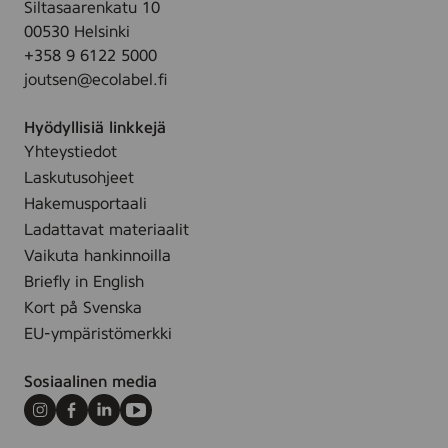
o
Siltasaarenkatu 10
y
c
m
l
00530 Helsinki
s
g
,
o
+358 9 6122 5000
,
l
c
r
joutsen@ecolabel.fi
5
o
o
e
x
w
l
d
Hyödyllisiä linkkejä
2
-
o
Yhteystiedot
5
S
r
Laskutusohjeet
c
e
e
m
Hakemusportaali
t
d
,
Ladattavat materiaalit
o
c
Vaikuta hankinnoilla
f
o
4
Briefly in English
l
Kort på Svenska
o
EU-ympäristömerkki
r
e
Sosiaalinen media
d
Instagram
Facebook
LinkedIn
Youtube