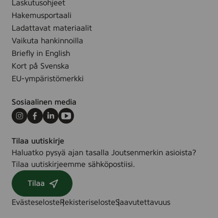
Laskutusohjeet
c
e
m
Hakemusportaali
d
,
Ladattavat materiaalit
c
Vaikuta hankinnoilla
o
Briefly in English
l
Kort på Svenska
o
EU-ympäristömerkki
r
e
Sosiaalinen media
d
Instagram
Facebook
LinkedIn
Youtube
Tilaa uutiskirje
Haluatko pysyä ajan tasalla Joutsenmerkin asioista?
Tilaa uutiskirjeemme sähköpostiisi.
Tilaa
Evästeseloste
Rekisteriseloste
Saavutettavuus