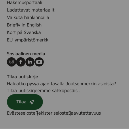
k
m
Hakemusportaali
t
h
.
,
Ladattavat materiaalit
o
f
i
v
Vaikuta hankinnoilla
f
ä
t
i
4
Briefly in English
r
r
t
Kort på Svenska
g
a
a
a
EU-ympäristömerkki
y
o
d
(
c
e
Sosiaalinen media
I
h
.
n
f
Instagram
Facebook
LinkedIn
Youtube
e
ä
Tilaa uutiskirje
x
r
Haluatko pysyä ajan tasalla Joutsenmerkin asioista?
)
g
Tilaa uutiskirjeemme sähköpostiisi.
,
a
3
d
Tilaa
5
e
.
Evästeseloste
Rekisteriseloste
Saavutettavuus