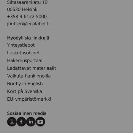
x
r
Siltasaarenkatu 10
e
1
)
g
00530 Helsinki
,
,
,
a
+358 9 6122 5000
g
2
3
d
joutsen@ecolabel.fi
r
x
5
e
o
1
.
Hyödyllisiä linkkejä
v
1
Yhteystiedot
e
c
Laskutusohjeet
d
m
,
Hakemusportaali
(
c
Ladattavat materiaalit
K
o
Vaikuta hankinnoilla
a
l
Briefly in English
h
o
Kort på Svenska
l
r
e
EU-ympäristömerkki
e
r
d
)
Sosiaalinen media
,
2
Instagram
Facebook
LinkedIn
Youtube
2