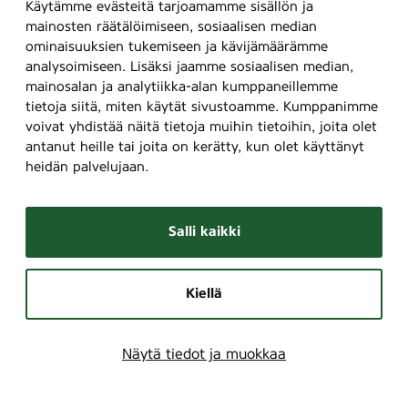
r
Käytämme evästeitä tarjoamamme sisällön ja
)
mainosten räätälöimiseen, sosiaalisen median
,
ominaisuuksien tukemiseen ja kävijämäärämme
analysoimiseen. Lisäksi jaamme sosiaalisen median,
3
mainosalan ja analytiikka-alan kumppaneillemme
6
tietoja siitä, miten käytät sivustoamme. Kumppanimme
7
voivat yhdistää näitä tietoja muihin tietoihin, joita olet
antanut heille tai joita on kerätty, kun olet käyttänyt
heidän palvelujaan.
Salli kaikki
Kiellä
Näytä tiedot ja muokkaa