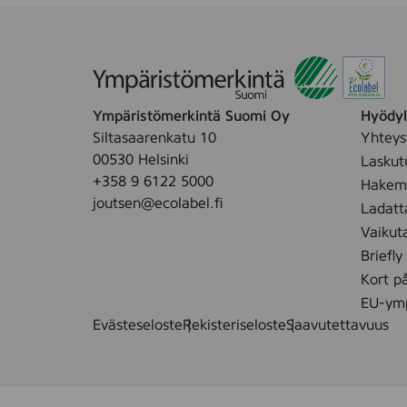
2
1
5
x
1
0
Ympäristömerkintä Suomi Oy
Hyödyll
Siltasaarenkatu 10
Yhteys
00530 Helsinki
Laskut
+358 9 6122 5000
Hakemu
joutsen@ecolabel.fi
Ladatt
Vaikut
Briefly
Kort p
EU-ymp
Evästeseloste
Rekisteriseloste
Saavutettavuus