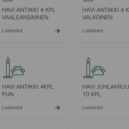
L
A
T
N
HAVI ANTIIKKI 4 KPL
HAVI ANTIIKKI 4 
O
T
VAALEANSININEN
VALKOINEN
F
I
F
I
Lisätiedot
Lisätiedot
E
K
E
K
I
H
4
A
K
V
P
I
L
J
V
U
HAVI ANTIIKKI 4KPL
HAVI JUHLAKRU
A
H
PUN
10 KPL
L
L
K
A
Lisätiedot
Lisätiedot
O
K
I
R
N
U
H