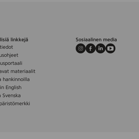
L
v
u
isiä linkkejä
Sosiaalinen media
tiedot
Instagram
Facebook
LinkedIn
Youtube
usohjeet
sportaali
avat materiaalit
a hankinnoilla
 in English
å Svenska
äristömerkki