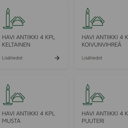
2
I
H
0
4
A
K
V
P
I
L
A
H
N
HAVI ANTIIKKI 4 KPL
HAVI ANTIIKKI 4 
A
T
KELTAINEN
KOIVUNVIHREÄ
R
I
m
M
I
Lisätiedot
Lisätiedot
A
K
A
K
I
H
4
A
K
V
P
I
L
A
K
N
HAVI ANTIIKKI 4 KPL
HAVI ANTIIKKI 4 
O
T
MUSTA
PUUTERI
I
I