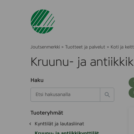
Joutsenmerkki
»
Tuotteet ja palvelut
»
Koti ja keitt
Kruunu- ja antiikkik
O
Haku
T
S
h
u
i
u
k
l
H
t
o
a
a
o
t
k
H
S
k
e
Tuoteryhmät
s
a
A
d
i
O
Kynttilät ja lautasliinat
e
i
e
V
h
k
t
I
Kruunu- ja antiikkikynttilät