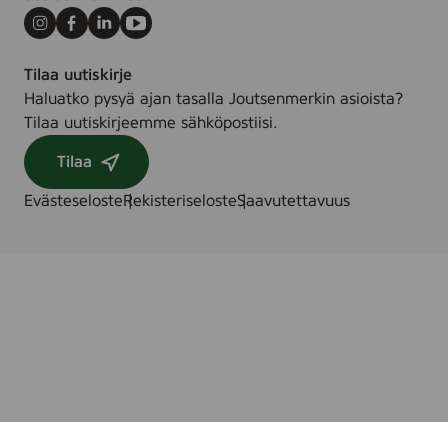
Instagram
Facebook
LinkedIn
Youtube
Tilaa uutiskirje
Haluatko pysyä ajan tasalla Joutsenmerkin asioista?
Tilaa uutiskirjeemme sähköpostiisi.
Tilaa
Evästeseloste
Rekisteriseloste
Saavutettavuus