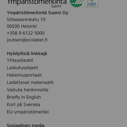
k
,
Ympäristömerkintä Suomi Oy
v
Siltasaarenkatu 10
ä
00530 Helsinki
r
+358 9 6122 5000
i
joutsen@ecolabel.fi
l
l
Hyödyllisiä linkkejä
i
Yhteystiedot
s
Laskutusohjeet
e
Hakemusportaali
t
Ladattavat materiaalit
Vaikuta hankinnoilla
Briefly in English
Kort på Svenska
EU-ympäristömerkki
Sosiaalinen media