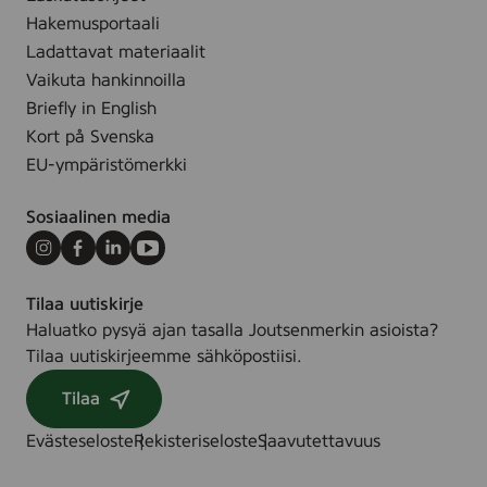
e
e
m
Hakemusportaali
t
d
,
Ladattavat materiaalit
o
c
Vaikuta hankinnoilla
f
o
4
Briefly in English
l
Kort på Svenska
o
EU-ympäristömerkki
r
e
Sosiaalinen media
d
Instagram
Facebook
LinkedIn
Youtube
Tilaa uutiskirje
Haluatko pysyä ajan tasalla Joutsenmerkin asioista?
Tilaa uutiskirjeemme sähköpostiisi.
Tilaa
Evästeseloste
Rekisteriseloste
Saavutettavuus