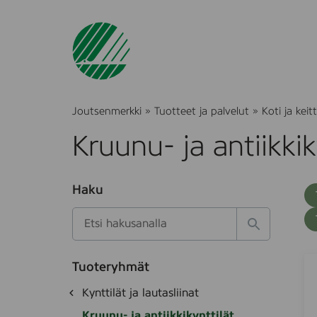
Joutsenmerkki
»
Tuotteet ja palvelut
»
Koti ja keitt
Kruunu- ja antiikkik
O
Haku
T
S
h
u
i
u
k
l
H
t
o
a
a
o
t
k
2
S
k
e
Tuoteryhmät
s
a
4
d
i
O
Kynttilät ja lautasliinat
e
i
e
s
h
k
t
t
Kruunu- ja antiikkikynttilät