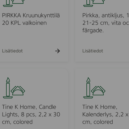
k
.
t
k
-
i
a
PIRKKA Kruunukynttilä
Pirkka, antikljus, 
C
l
,
20 KPL valkoinen
21-25 cm, vita o
a
ä
a
färgade.
n
1
n
d
0
t
l
-
i
Lisätiedot
Lisätiedot
e
p
k
s
a
l
Y
c
j
T
o
k
u
i
r
,
s
n
o
v
,
e
-
a
1
K
N
l
0
H
Tine K Home, Candle
Tine K Home,
o
k
s
o
Lights, 8 pcs, 2,2 x 30
Kalenderlys, 2,2 
r
o
t
m
cm, colored
cm, colored
d
i
,
e
i