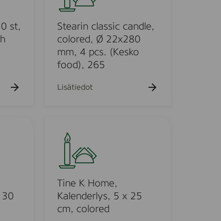
a
i
t
r
n
i
i
10 st,
Stearin classic candle,
e
l
n
ch
colored, Ø 22x280
n
ä
c
mm, 4 pcs. (Kesko
1
l
food), 265
0
a
-
s
Lisätiedot
p
s
a
i
c
c
T
k
c
i
,
a
n
v
n
e
ä
d
K
r
l
H
Tine K Home,
i
e
o
x 30
Kalenderlys, 5 x 25
l
,
m
cm, colored
l
c
e