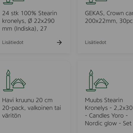
h
h
k
k
k
S
a
a
u
u
u
k
k
,
24 stk 100% Stearin
GEKAS, Crown ca
e
e
e
u
u
h
h
h
C
kronelys, Ø 22x290
200x22mm, 30pc
e
e
t
t
t
r
mm (Indiska), 27
h
h
o
o
o
t
t
o
o
o
w
Lisätiedot
Lisätiedot
n
c
u
a
M
n
u
d
u
l
o
b
e
s
u
s
S
Havi kruunu 20 cm
Muubs Stearin
2
t
20-pack, valkoinen tai
Kronelys - 2,2x30
o
0
e
väritön
- Candles Yoro -
0
a
d
Nordic glow - Set
x
r