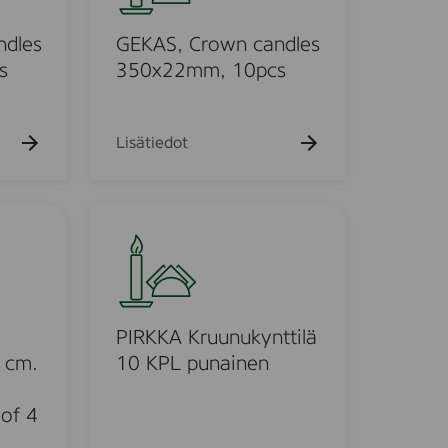
S
,
ndles
GEKAS, Crown candles
C
s
350x22mm, 10pcs
r
o
w
Lisätiedot
n
c
a
P
n
I
d
R
l
K
e
K
s
A
PIRKKA Kruunukynttilä
3
K
 cm.
10 KPL punainen
5
r
0
u
 of 4
x
u