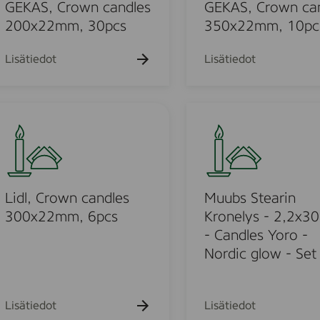
k
k
,
k
GEKAS, Crown candles
GEKAS, Crown ca
u
u
u
C
200x22mm, 30pcs
350x22mm, 10pc
e
e
e
r
h
h
h
t
t
o
t
Lisätiedot
Lisätiedot
o
o
o
w
n
c
M
u
a
u
n
u
d
b
l
o
s
e
S
Lidl, Crown candles
Muubs Stearin
s
t
300x22mm, 6pcs
Kronelys - 2,2x30
u
3
e
- Candles Yoro -
5
a
Nordic glow - Set
o
0
r
x
i
d
2
n
Lisätiedot
Lisätiedot
2
K