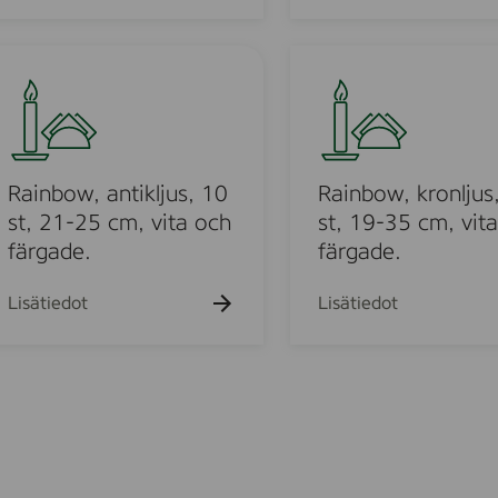
m
r
m
o
R
,
n
a
1
e
i
0
l
n
p
y
b
c
s
o
Rainbow, antikljus, 10
Rainbow, kronljus
s
m
-
w
st, 21-25 cm, vita och
st, 19-35 cm, vit
2
,
färgade.
färgade.
,
k
2
r
Lisätiedot
Lisätiedot
x
o
3
n
0
l
c
j
m
u
.
s
-
,