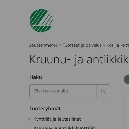
Joutsenmerkki
»
Tuotteet ja palvelut
»
Koti ja keitt
Kruunu- ja antiikkik
O
Haku
T
S
h
u
i
u
k
l
H
t
G
S
o
a
a
E
o
t
k
k
e
Tuoteryhmät
e
K
s
a
d
i
A
O
Kynttilät ja lautasliinat
e
i
l
h
S
k
t
Kruunu- ja antiikkikynttilät