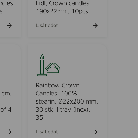
C
k
ndles
Lidl, Crown candles
u
r
s
190x22mm, 10pcs
e
o
h
w
t
Lisätiedot
o
n
c
a
R
n
a
d
i
l
n
e
b
s
o
Rainbow Crown
1
w
 cm.
Candles, 100%
9
C
stearin, Ø22x200 mm,
0
r
 of 4
30 stk. i tray (Inex),
x
o
35
2
w
2
n
Lisätiedot
m
C