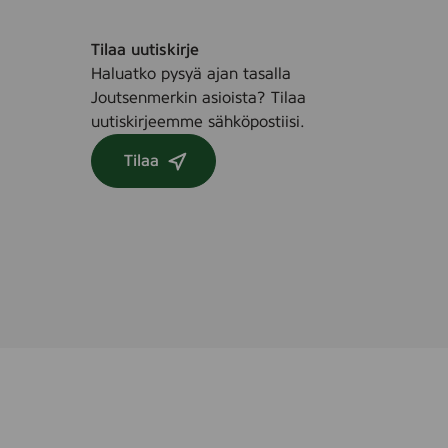
r
a
Tilaa uutiskirje
y
Haluatko pysyä ajan tasalla
(
Joutsenmerkin asioista? Tilaa
I
uutiskirjeemme sähköpostiisi.
n
e
Tilaa
x
)
,
3
5