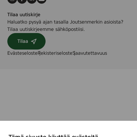
Instagram
Facebook
LinkedIn
Youtube
Tilaa uutiskirje
Haluatko pysyä ajan tasalla Joutsenmerkin asioista?
Tilaa uutiskirjeemme sähköpostiisi.
Tilaa
Evästeseloste
Rekisteriseloste
Saavutettavuus