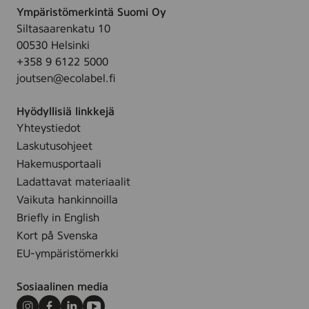
d
0
c
Ympäristömerkintä Suomi Oy
l
i
c
o
Siltasaarenkatu 10
y
c
m
l
00530 Helsinki
s
g
,
o
+358 9 6122 5000
,
l
c
r
joutsen@ecolabel.fi
5
o
o
e
x
w
l
d
Hyödyllisiä linkkejä
2
-
o
Yhteystiedot
5
S
r
Laskutusohjeet
c
e
e
m
Hakemusportaali
t
d
,
Ladattavat materiaalit
o
c
Vaikuta hankinnoilla
f
o
4
Briefly in English
l
Kort på Svenska
o
EU-ympäristömerkki
r
e
Sosiaalinen media
d