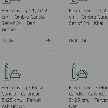
h
k
k
k
L
a
u
u
u
k
i
Ferm Living - 1,2x12
Ferm Living - 1,2
e
e
e
u
h
h
h
v
cm. - Ombre Candle -
cm. - Ombre Cand
e
t
t
t
i
Set of 24 - Dark
Set of 24 - Khaki
h
o
o
o
t
n
Grape*
o
g
-
Lisätiedot
Lisätiedot
1
u
,
2
F
x
e
1
o
r
2
m
u
c
L
m
i
Ferm Living - Mura
Ferm Living - Mur
o
.
v
Candle - Calendar -
Candle - Calendar
-
d
i
5x25 cm. - Farvet -
5x25 cm. - Farvet
O
n
Ash Brown
Oat