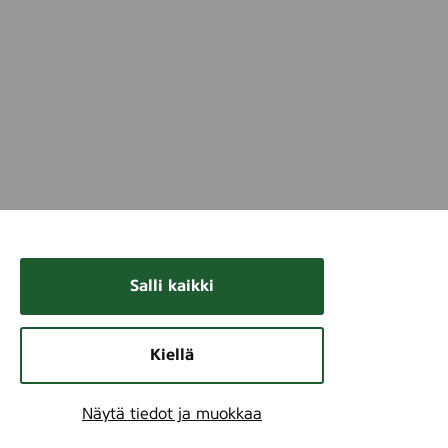
f
4
Salli kaikki
Kiellä
Näytä tiedot ja muokkaa