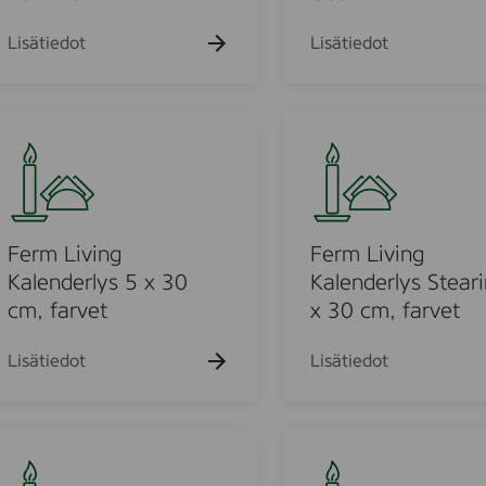
m
g
b
-
Lisätiedot
Lisätiedot
r
M
e
u
C
r
F
a
a
e
n
C
r
d
a
m
m
l
n
L
e
d
i
Ferm Living
Ferm Living
-
l
v
Kalenderlys 5 x 30
Kalenderlys Steari
S
e
i
cm, farvet
x 30 cm, farvet
e
-
n
t
C
g
Lisätiedot
Lisätiedot
o
a
K
f
l
a
2
e
l
F
4
n
e
e
-
d
n