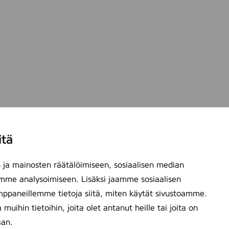
t
itä
ja mainosten räätälöimiseen, sosiaalisen median
mme analysoimiseen. Lisäksi jaamme sosiaalisen
mppaneillemme tietoja siitä, miten käytät sivustoamme.
ihin tietoihin, joita olet antanut heille tai joita on
aan.