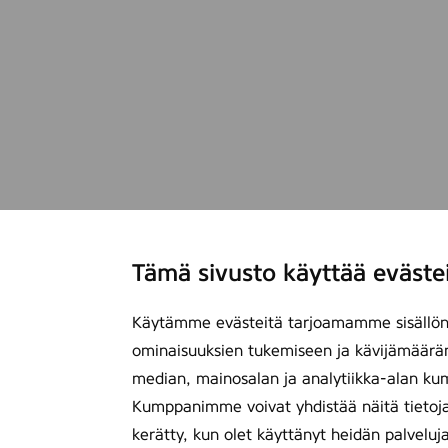
t
Tämä sivusto käyttää eväste
Käytämme evästeitä tarjoamamme sisällön 
ominaisuuksien tukemiseen ja kävijämäärä
median, mainosalan ja analytiikka-alan ku
Kumppanimme voivat yhdistää näitä tietoja mu
kerätty, kun olet käyttänyt heidän palveluj