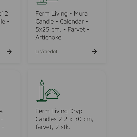
L
i
x12
Ferm Living - Mura
v
le -
Candle - Calendar -
i
5x25 cm. - Farvet -
n
Artichoke
g
-
Lisätiedot
M
u
r
F
a
e
C
r
a
m
n
L
d
i
a
Ferm Living Dryp
l
v
 -
Candles 2,2 x 30 cm,
e
i
 -
farvet, 2 stk.
-
n