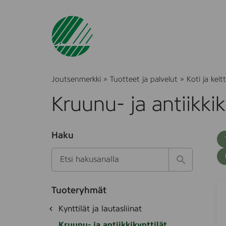
Joutsenmerkki
»
Tuotteet ja palvelut
»
Koti ja keitt
Kruunu- ja antiikkik
O
Haku
T
S
h
u
i
u
k
l
H
t
o
a
a
o
t
k
F
S
k
e
Tuoteryhmät
s
a
e
d
i
O
Kynttilät ja lautasliinat
e
i
e
r
h
k
t
m
Kruunu- ja antiikkikynttilät