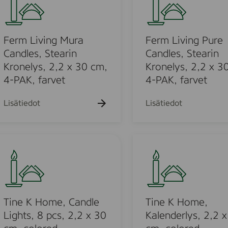
r
K
a
d
m
h
r
e
L
a
-
r
i
Ferm Living Mura
Ferm Living Pure
k
5
l
v
Candles, Stearin
Candles, Stearin
i
x
y
i
Kronelys, 2,2 x 30 cm,
Kronelys, 2,2 x 3
2
s
n
4-PAK, farvet
4-PAK, farvet
5
S
g
c
t
P
Lisätiedot
Lisätiedot
m
e
u
.
a
r
-
r
e
T
F
i
C
i
a
n
a
n
r
,
n
e
v
5
d
K
e
x
l
H
Tine K Home, Candle
Tine K Home,
t
3
e
o
Lights, 8 pcs, 2,2 x 30
Kalenderlys, 2,2 
-
0
s
m