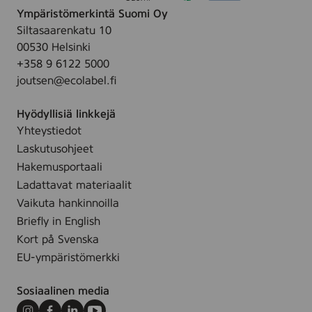
,
8
v
f
Ympäristömerkintä Suomi Oy
s
4
x
e
W
Siltasaarenkatu 10
,
-
1
t
h
00530 Helsinki
1
P
5
i
+358 9 6122 5000
0
A
c
t
joutsen@ecolabel.fi
0
K
m
e
%
,
.
&
Hyödyllisiä linkkejä
s
f
-
G
Yhteystiedot
t
a
O
r
Laskutusohjeet
e
r
f
e
a
Hakemusportaali
v
f
e
r
Ladattavat materiaalit
e
W
n
i
Vaikuta hankinnoilla
t
h
n
Briefly in English
i
,
Kort på Svenska
t
Ø
e
EU-ympäristömerkki
2
,
2
B
Sosiaalinen media
x
l