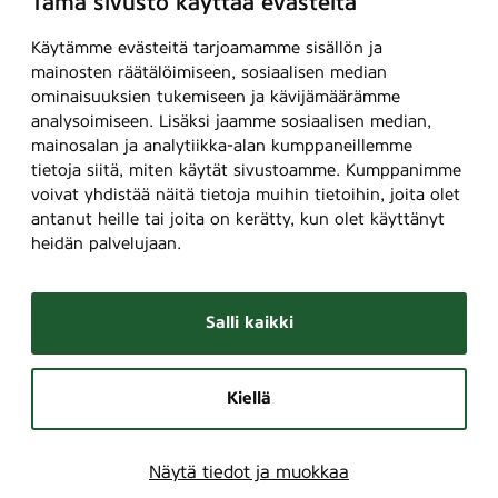
Tämä sivusto käyttää evästeitä
n
e
Käytämme evästeitä tarjoamamme sisällön ja
x
mainosten räätälöimiseen, sosiaalisen median
)
ominaisuuksien tukemiseen ja kävijämäärämme
analysoimiseen. Lisäksi jaamme sosiaalisen median,
,
mainosalan ja analytiikka-alan kumppaneillemme
3
tietoja siitä, miten käytät sivustoamme. Kumppanimme
5
voivat yhdistää näitä tietoja muihin tietoihin, joita olet
antanut heille tai joita on kerätty, kun olet käyttänyt
heidän palvelujaan.
Salli kaikki
Kiellä
Näytä tiedot ja muokkaa