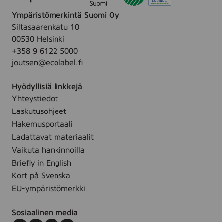
2
8
d
5
0
Ympäristömerkintä Suomi Oy
s
i
c
0
Siltasaarenkatu 10
t
c
m
m
00530 Helsinki
,
g
,
m
+358 9 6122 5000
1
l
v
,
joutsen@ecolabel.fi
9
o
i
3
-
w
t
0
Hyödyllisiä linkkejä
3
-
a
s
Yhteystiedot
5
S
o
t
Laskutusohjeet
c
e
c
k
m
Hakemusportaali
t
h
.
,
Ladattavat materiaalit
o
f
i
v
Vaikuta hankinnoilla
f
ä
t
i
4
Briefly in English
r
r
t
Kort på Svenska
g
a
a
a
EU-ympäristömerkki
y
o
d
(
c
e
Sosiaalinen media
I
h