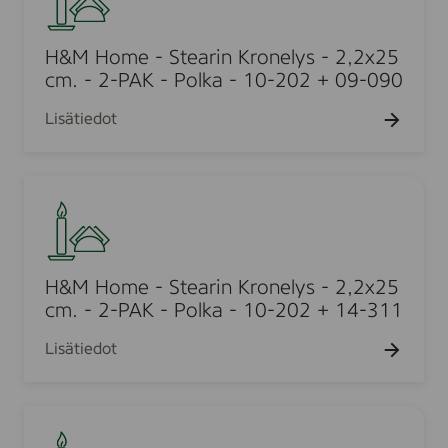
x
M
s
n
2
H
d
2
o
H&M Home - Stearin Kronelys - 2,2x25
l
m
m
cm. - 2-PAK - Polka - 10-202 + 09-090
e
m
e
s
Lisätiedot
,
-
,
8
S
3
p
t
5
H
c
e
0
&
s
a
x
M
r
2
H
i
2
o
H&M Home - Stearin Kronelys - 2,2x25
n
m
m
cm. - 2-PAK - Polka - 10-202 + 14-311
K
m
e
r
Lisätiedot
,
-
o
1
S
n
0
t
e
H
p
e
l
&
c