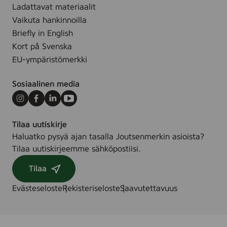
.
,
Ladattavat materiaalit
o
f
i
v
Vaikuta hankinnoilla
f
ä
t
i
4
Briefly in English
r
r
t
Kort på Svenska
g
a
a
a
EU-ympäristömerkki
y
o
d
(
c
e
Sosiaalinen media
I
h
.
n
f
Instagram
Facebook
LinkedIn
Youtube
e
ä
Tilaa uutiskirje
x
r
Haluatko pysyä ajan tasalla Joutsenmerkin asioista?
)
g
Tilaa uutiskirjeemme sähköpostiisi.
,
a
3
d
Tilaa
5
e
.
Evästeseloste
Rekisteriseloste
Saavutettavuus