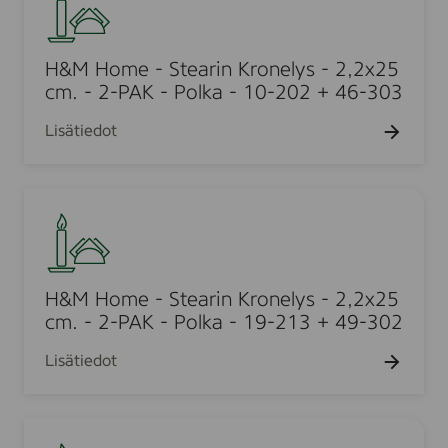
a
y
M
s
r
s
H
i
-
o
H&M Home - Stearin Kronelys - 2,2x25
n
2
m
cm. - 2-PAK - Polka - 10-202 + 46-303
K
,
e
r
Lisätiedot
2
-
o
x
S
n
2
t
e
H
5
e
l
&
c
a
y
M
m
r
s
H
.
i
-
o
H&M Home - Stearin Kronelys - 2,2x25
-
n
2
m
cm. - 2-PAK - Polka - 19-213 + 49-302
2
K
,
e
-
r
Lisätiedot
2
-
P
o
x
S
A
n
2
t
K
e
H
5
e
-