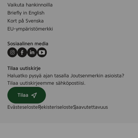
i
v
Vaikuta hankinnoilla
f
ä
t
i
4
Briefly in English
r
r
t
Kort på Svenska
g
a
a
a
EU-ympäristömerkki
y
o
d
(
c
e
Sosiaalinen media
I
h
.
n
f
Instagram
Facebook
LinkedIn
Youtube
e
ä
Tilaa uutiskirje
x
r
Haluatko pysyä ajan tasalla Joutsenmerkin asioista?
)
g
Tilaa uutiskirjeemme sähköpostiisi.
,
a
3
d
Tilaa
5
e
.
Evästeseloste
Rekisteriseloste
Saavutettavuus