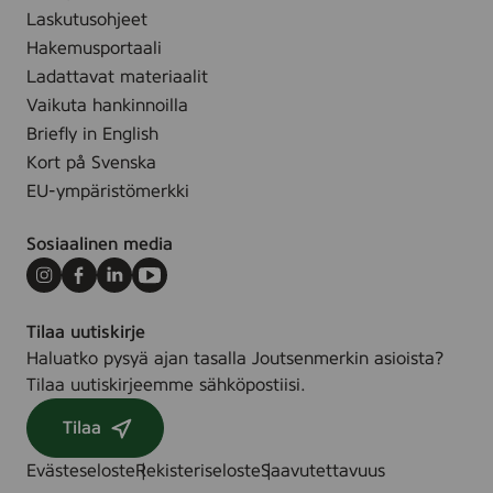
r
Laskutusohjeet
c
e
m
Hakemusportaali
d
,
Ladattavat materiaalit
c
Vaikuta hankinnoilla
o
Briefly in English
l
Kort på Svenska
o
EU-ympäristömerkki
r
e
Sosiaalinen media
d
Instagram
Facebook
LinkedIn
Youtube
Tilaa uutiskirje
Haluatko pysyä ajan tasalla Joutsenmerkin asioista?
Tilaa uutiskirjeemme sähköpostiisi.
Tilaa
Evästeseloste
Rekisteriseloste
Saavutettavuus