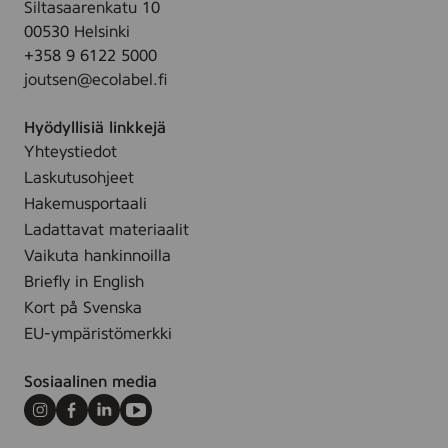
a
Siltasaarenkatu 10
ä
.
n
00530 Helsinki
r
-
a
+358 9 6122 5000
i
C
L
joutsen@ecolabel.fi
l
a
y
i
n
s
Hyödyllisiä linkkejä
n
d
)
Yhteystiedot
n
l
Laskutusohjeet
e
e
n
Hakemusportaali
s
)
Ladattavat materiaalit
Y
2
Vaikuta hankinnoilla
o
,
Briefly in English
r
3
Kort på Svenska
o
x
-
EU-ympäristömerkki
2
N
7
o
Sosiaalinen media
,
r
5
Instagram
Facebook
LinkedIn
Youtube
d
(