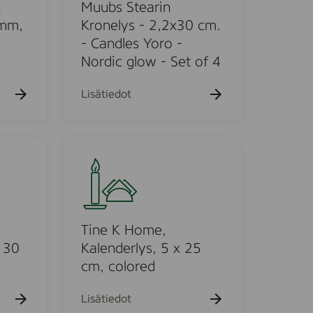
S
k
n
Muubs Stearin
u
t
 mm,
Kronelys - 2,2x30 cm.
e
e
- Candles Yoro -
h
a
t
Nordic glow - Set of 4
o
r
i
Lisätiedot
n
K
r
T
o
i
n
n
e
e
l
K
y
H
Tine K Home,
s
o
x 30
Kalenderlys, 5 x 25
-
m
cm, colored
2
e
,
,
Lisätiedot
2
K