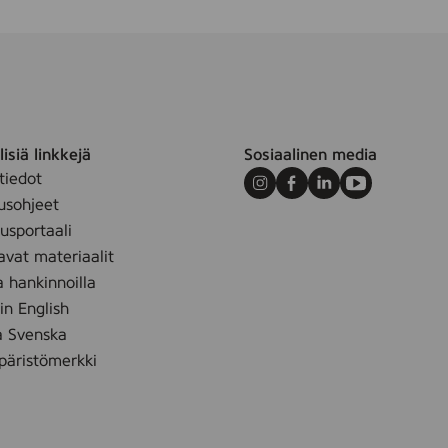
isiä linkkejä
Sosiaalinen media
tiedot
Instagram
Facebook
LinkedIn
Youtube
usohjeet
sportaali
avat materiaalit
a hankinnoilla
 in English
å Svenska
äristömerkki