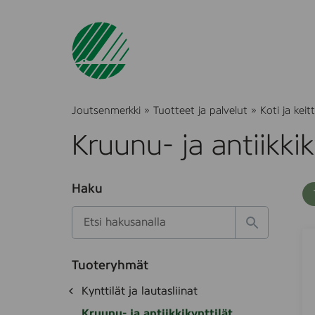
Joutsenmerkki
»
Tuotteet ja palvelut
»
Koti ja keitt
Kruunu- ja antiikkik
O
Haku
T
S
h
u
i
u
k
l
H
t
2
S
o
a
a
4
o
t
k
k
e
Tuoteryhmät
e
s
s
a
d
i
t
O
Kynttilät ja lautasliinat
e
i
l
h
k
k
t
Kruunu- ja antiikkikynttilät