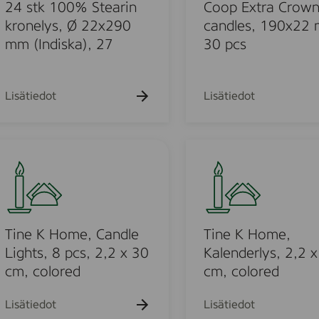
k
k
x
k
24 stk 100% Stearin
Coop Extra Crow
u
u
u
t
kronelys, Ø 22x290
candles, 190x22
e
e
e
r
mm (Indiska), 27
30 pcs
h
h
h
t
t
a
t
o
o
o
C
r
Lisätiedot
Lisätiedot
o
u
w
n
T
c
i
a
o
n
n
e
d
K
u
l
H
Tine K Home, Candle
Tine K Home,
e
o
Lights, 8 pcs, 2,2 x 30
Kalenderlys, 2,2 
o
s
m
cm, colored
cm, colored
,
e
d
1
,
Lisätiedot
Lisätiedot
9
K