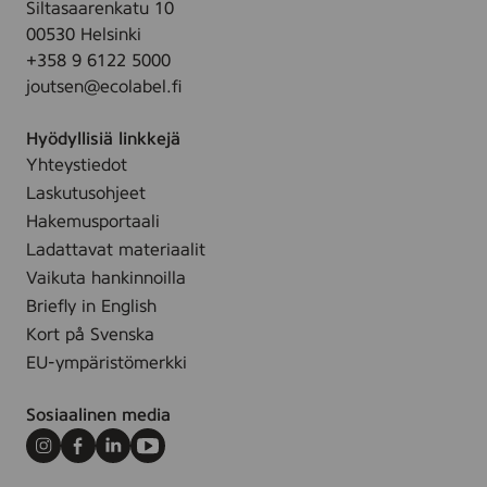
o
Siltasaarenkatu 10
y
c
m
l
00530 Helsinki
s
g
,
o
+358 9 6122 5000
,
l
c
r
joutsen@ecolabel.fi
5
o
o
e
x
w
l
d
Hyödyllisiä linkkejä
2
-
o
Yhteystiedot
5
S
r
Laskutusohjeet
c
e
e
m
Hakemusportaali
t
d
,
Ladattavat materiaalit
o
c
Vaikuta hankinnoilla
f
o
4
Briefly in English
l
Kort på Svenska
o
EU-ympäristömerkki
r
e
Sosiaalinen media
d
Instagram
Facebook
LinkedIn
Youtube