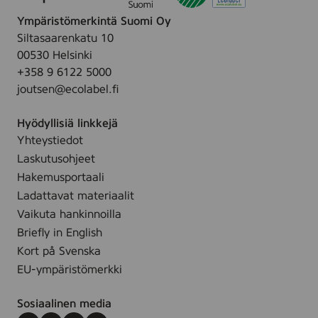
e
,
r
p
0
t
c
Ympäristömerkintä Suomi Oy
l
c
c
o
o
Siltasaarenkatu 10
y
s
m
f
l
00530 Helsinki
s
(
,
4
o
+358 9 6122 5000
,
B
c
r
joutsen@ecolabel.fi
5
a
o
e
x
l
l
d
Hyödyllisiä linkkejä
2
m
o
Yhteystiedot
5
u
r
Laskutusohjeet
c
i
e
m
Hakemusportaali
r
d
,
Ladattavat materiaalit
)
c
Vaikuta hankinnoilla
,
o
3
Briefly in English
l
6
Kort på Svenska
o
7
EU-ympäristömerkki
r
e
Sosiaalinen media
d