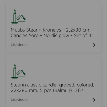
p
C
5
M
c
r
0
u
s
o
x
u
w
2
b
n
2
s
Muubs Stearin Kronelys - 2,2x30 cm. -
c
m
S
Candles Yoro - Nordic glow - Set of 4
a
m
t
n
Lisätiedot
,
e
d
8
a
l
p
r
e
S
c
i
s
t
s
n
,
e
K
1
a
r
9
r
Stearin classic candle, groved, colored,
o
0
i
22x280 mm, 5 pcs (Balmuir), 367
n
x
n
e
Lisätiedot
2
c
l
2
l