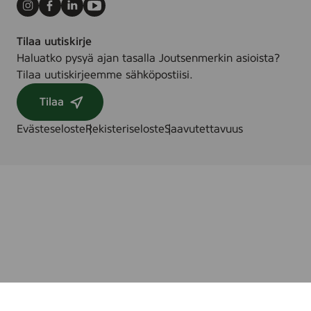
Instagram
Facebook
LinkedIn
Youtube
Tilaa uutiskirje
Haluatko pysyä ajan tasalla Joutsenmerkin asioista?
Tilaa uutiskirjeemme sähköpostiisi.
Tilaa
Evästeseloste
Rekisteriseloste
Saavutettavuus