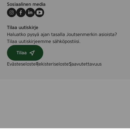
t
Sosiaalinen media
,
w
Instagram
Facebook
LinkedIn
Youtube
h
Tilaa uutiskirje
i
Haluatko pysyä ajan tasalla Joutsenmerkin asioista?
t
Tilaa uutiskirjeemme sähköpostiisi.
e
,
Tilaa
2
2
Evästeseloste
Rekisteriseloste
Saavutettavuus
x
2
0
0
m
m
,
8
p