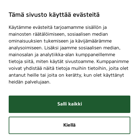
c
s
Tämä sivusto käyttää evästeitä
(
T
Käytämme evästeitä tarjoamamme sisällön ja
u
mainosten räätälöimiseen, sosiaalisen median
i
ominaisuuksien tukemiseen ja kävijämäärämme
analysoimiseen. Lisäksi jaamme sosiaalisen median,
k
mainosalan ja analytiikka-alan kumppaneillemme
k
tietoja siitä, miten käytät sivustoamme. Kumppanimme
u
voivat yhdistää näitä tietoja muihin tietoihin, joita olet
t
antanut heille tai joita on kerätty, kun olet käyttänyt
u
heidän palvelujaan.
k
k
u
Salli kaikki
/
S
u
Kiellä
b
j