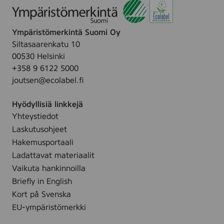
t
c
e
c
d
k
m
t
h
l
.
,
o
f
Ympäristömerkintä Suomi Oy
e
i
v
f
ä
Siltasaarenkatu 10
,
t
i
4
r
00530 Helsinki
K
r
t
g
+358 9 6122 5000
r
a
a
a
joutsen@ecolabel.fi
u
y
o
d
u
(
c
e
Hyödyllisiä linkkejä
n
I
h
.
Yhteystiedot
u
n
f
Laskutusohjeet
k
e
ä
y
Hakemusportaali
x
r
n
Ladattavat materiaalit
)
g
t
Vaikuta hankinnoilla
,
a
t
3
Briefly in English
d
i
5
Kort på Svenska
e
l
.
EU-ympäristömerkki
ä