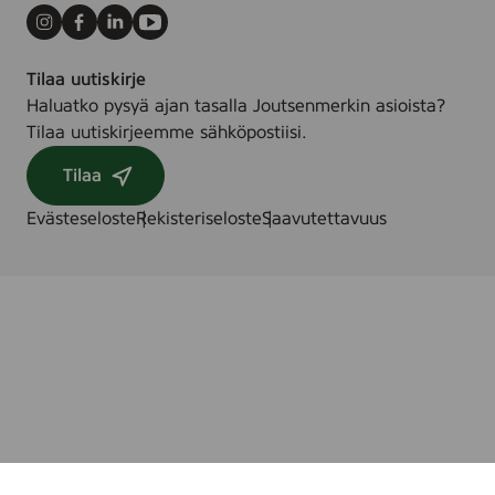
d
Instagram
Facebook
LinkedIn
Youtube
Tilaa uutiskirje
Haluatko pysyä ajan tasalla Joutsenmerkin asioista?
Tilaa uutiskirjeemme sähköpostiisi.
Tilaa
Evästeseloste
Rekisteriseloste
Saavutettavuus