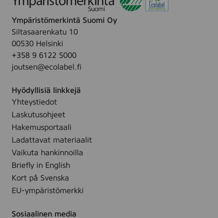
3
,
r
0
c
Ympäristömerkintä Suomi Oy
l
c
o
Siltasaarenkatu 10
y
m
l
00530 Helsinki
s
,
o
+358 9 6122 5000
,
c
r
joutsen@ecolabel.fi
5
o
e
x
l
d
Hyödyllisiä linkkejä
2
o
Yhteystiedot
5
r
Laskutusohjeet
c
e
m
Hakemusportaali
d
,
Ladattavat materiaalit
c
Vaikuta hankinnoilla
o
Briefly in English
l
Kort på Svenska
o
EU-ympäristömerkki
r
e
Sosiaalinen media