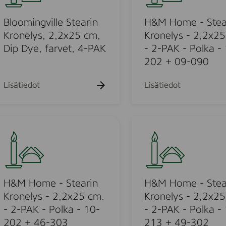
h
h
k
k
k
o
a
a
u
u
u
k
k
m
Bloomingville Stearin
H&M Home - Stea
e
e
e
u
u
h
h
h
e
Kronelys, 2,2x25 cm,
Kronelys - 2,2x25
e
e
t
t
t
-
Dip Dye, farvet, 4-PAK
- 2-PAK - Polka -
h
h
o
o
o
t
t
S
202 + 09-090
o
o
t
e
Lisätiedot
Lisätiedot
a
u
r
i
H
n
&
K
o
M
r
H
u
o
o
n
m
H&M Home - Stearin
H&M Home - Stea
o
e
e
Kronelys - 2,2x25 cm.
Kronelys - 2,2x25
l
d
-
- 2-PAK - Polka - 10-
- 2-PAK - Polka -
y
S
202 + 46-303
213 + 49-302