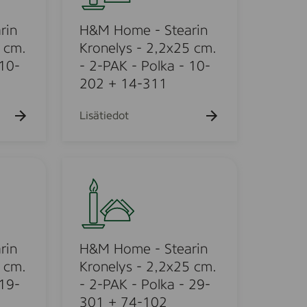
o
m
rin
H&M Home - Stearin
e
 cm.
Kronelys - 2,2x25 cm.
-
 10-
- 2-PAK - Polka - 10-
S
202 + 14-311
t
e
Lisätiedot
a
r
i
H
n
&
K
M
r
H
o
o
n
m
rin
H&M Home - Stearin
e
e
 cm.
Kronelys - 2,2x25 cm.
l
-
 19-
- 2-PAK - Polka - 29-
y
S
301 + 74-102