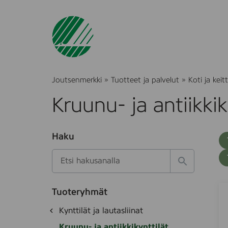
Joutsenmerkki
»
Tuotteet ja palvelut
»
Koti ja keitt
Kruunu- ja antiikkik
O
Haku
T
S
h
u
i
u
k
l
H
t
o
a
a
o
t
k
B
S
k
e
Tuoteryhmät
s
a
l
d
i
O
Kynttilät ja lautasliinat
e
i
e
o
h
k
t
o
Kruunu- ja antiikkikynttilät