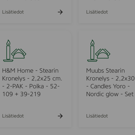
s
t
-
e
Lisätiedot
Lisätiedot
2
a
,
r
2
i
M
x
n
u
2
K
u
5
r
b
m
c
o
s
m
n
S
H&M Home - Stearin
Muubs Stearin
.
e
t
Kronelys - 2,2x25 cm.
Kronelys - 2,2x30
-
l
e
- 2-PAK - Polka - 52-
- Candles Yoro -
2
y
a
109 + 39-219
Nordic glow - Set
-
s
r
P
-
i
A
2
n
Lisätiedot
Lisätiedot
K
,
K
-
2
r
P
x
o